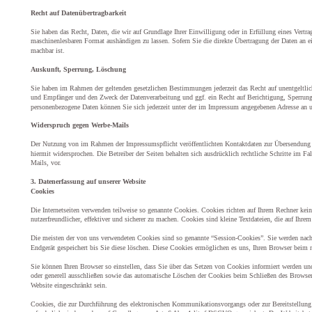
Recht auf Datenübertragbarkeit
Sie haben das Recht, Daten, die wir auf Grundlage Ihrer Einwilligung oder in Erfüllung eines Vertrag
maschinenlesbaren Format aushändigen zu lassen. Sofern Sie die direkte Übertragung der Daten an ein
machbar ist.
Auskunft, Sperrung, Löschung
Sie haben im Rahmen der geltenden gesetzlichen Bestimmungen jederzeit das Recht auf unentgeltlic
und Empfänger und den Zweck der Datenverarbeitung und ggf. ein Recht auf Berichtigung, Sperrun
personenbezogene Daten können Sie sich jederzeit unter der im Impressum angegebenen Adresse an 
Widerspruch gegen Werbe-Mails
Der Nutzung von im Rahmen der Impressumspflicht veröffentlichten Kontaktdaten zur Übersendung v
hiermit widersprochen. Die Betreiber der Seiten behalten sich ausdrücklich rechtliche Schritte im
Mails, vor.
3. Datenerfassung auf unserer Website
Cookies
Die Internetseiten verwenden teilweise so genannte Cookies. Cookies richten auf Ihrem Rechner kei
nutzerfreundlicher, effektiver und sicherer zu machen. Cookies sind kleine Textdateien, die auf Ihre
Die meisten der von uns verwendeten Cookies sind so genannte “Session-Cookies”. Sie werden nach
Endgerät gespeichert bis Sie diese löschen. Diese Cookies ermöglichen es uns, Ihren Browser beim
Sie können Ihren Browser so einstellen, dass Sie über das Setzen von Cookies informiert werden u
oder generell ausschließen sowie das automatische Löschen der Cookies beim Schließen des Browser 
Website eingeschränkt sein.
Cookies, die zur Durchführung des elektronischen Kommunikationsvorgangs oder zur Bereitstellung