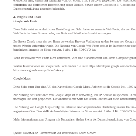
erforderlich sind, werden auf Grundlage von Art. 6 Abs. 1 lit. f DSGVO gespeichert. Der Websitebetr
fehlerfreien und optimierten Bereitstellung seiner Dienste. Soweit andere Cookies (z.B. Cookies zur 
Datenschutzerklärung gesondert behandelt.
4. Plugins und Tools
Google Web Fonts
Diese Seite nutzt zur einheitlichen Darstellung von Schriftarten so genannte Web Fonts, die von Goog
Web Fonts in ihren Browsercache, um Texte und Schriftarten korrekt anzuzeigen.
Zu diesem Zweck muss der von Ihnen verwendete Browser Verbindung zu den Servern von Google auf
unsere Website aufgerufen wurde. Die Nutzung von Google Web Fonts erfolgt im Interesse einer einhe
berechtigtes Interesse im Sinne von Art. 6 Abs. 1 lit. f DSGVO dar.
Wenn Ihr Browser Web Fonts nicht unterstützt, wird eine Standardschrift von Ihrem Computer genut
Weitere Informationen zu Google Web Fonts finden Sie unter https://developers.google.com/fonts/fa
https://www.google.com/policies/privacy/
.
Google Maps
Diese Seite nutzt über eine API den Kartendienst Google Maps. Anbieter ist die Google Inc., 16
Zur Nutzung der Funktionen von Google Maps ist es notwendig, Ihre IP Adresse zu speichern. Dies
übertragen und dort gespeichert. Der Anbieter dieser Seite hat keinen Einfluss auf diese Datenübertra
Die Nutzung von Google Maps erfolgt im Interesse einer ansprechenden Darstellung unserer Online-A
angegebenen Orte. Dies stellt ein berechtigtes Interesse im Sinne von Art. 6 Abs. 1 lit. f DSGVO dar
Mehr Informationen zum Umgang mit Nutzerdaten finden Sie in der Datenschutzerklärung von Google:
Quelle: eRecht24.de - Internetrecht von Rechtsanwalt Sören Siebert