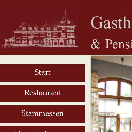
Gasth
&
Pens