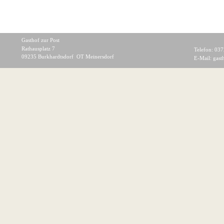
Gasthof zur Post
Rathausplatz 7
Telefon: 037
09235 Burkhardtsdorf  OT Meinersdorf
E-Mail: 
gast