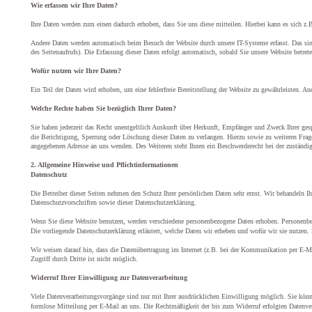
Wie erfassen wir Ihre Daten?
Ihre Daten werden zum einen dadurch erhoben, dass Sie uns diese mitteilen. Hierbei kann es sich z.
Andere Daten werden automatisch beim Besuch der Website durch unsere IT-Systeme erfasst. Das sind
des Seitenaufrufs). Die Erfassung dieser Daten erfolgt automatisch, sobald Sie unsere Website betrete
Wofür nutzen wir Ihre Daten?
Ein Teil der Daten wird erhoben, um eine fehlerfreie Bereitstellung der Website zu gewährleisten. A
Welche Rechte haben Sie bezüglich Ihrer Daten?
Sie haben jederzeit das Recht unentgeltlich Auskunft über Herkunft, Empfänger und Zweck Ihrer ges
die Berichtigung, Sperrung oder Löschung dieser Daten zu verlangen. Hierzu sowie zu weiteren Fra
angegebenen Adresse an uns wenden. Des Weiteren steht Ihnen ein Beschwerderecht bei der zuständi
2. Allgemeine Hinweise und Pflichtinformationen
Datenschutz
Die Betreiber dieser Seiten nehmen den Schutz Ihrer persönlichen Daten sehr ernst. Wir behandeln I
Datenschutzvorschriften sowie dieser Datenschutzerklärung.
Wenn Sie diese Website benutzen, werden verschiedene personenbezogene Daten erhoben. Personenbez
Die vorliegende Datenschutzerklärung erläutert, welche Daten wir erheben und wofür wir sie nutzen.
Wir weisen darauf hin, dass die Datenübertragung im Internet (z.B. bei der Kommunikation per E-Ma
Zugriff durch Dritte ist nicht möglich.
Widerruf Ihrer Einwilligung zur Datenverarbeitung
Viele Datenverarbeitungsvorgänge sind nur mit Ihrer ausdrücklichen Einwilligung möglich. Sie können 
formlose Mitteilung per E-Mail an uns. Die Rechtmäßigkeit der bis zum Widerruf erfolgten Datenve